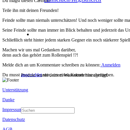
Du magst diesen Cartoon?
Teile ihn mit deinen Freunden!
Feinde sollte man niemals unterschätzen! Und noch weniger sollte man
Seine Feinde sollte man immer im Blick behalten und jederzeit das U
Schließlich steht hinter jedem starken Gegner ein noch stärkerer Spiell
Machen wir uns mal Gedanken darüber,
denn auch das gehört zum Rollenspiel !?!
Melde dich an um Kommentare schreiben zu können:
Anmelden
Du musst
angemeldet
sein, um einen Kommentar abzugeben.
Produkt
wurde deinem Warenkorb hinzugefügt.
Unterstützung
Danke
Impressum
Datenschutz
AGB