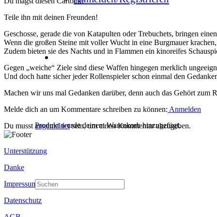
Du magst diesen Cartoon?
Teile ihn mit deinen Freunden!
Geschosse, gerade die von Katapulten oder Trebuchets, bringen einen
Wenn die großen Steine mit voller Wucht in eine Burgmauer krachen, 
Zudem bieten sie des Nachts und in Flammen ein kinoreifes Schauspie
Gegen „weiche“ Ziele sind diese Waffen hingegen merklich ungeeigne
Und doch hatte sicher jeder Rollenspieler schon einmal den Gedanken
Machen wir uns mal Gedanken darüber, denn auch das Gehört zum Ro
Melde dich an um Kommentare schreiben zu können:
Anmelden
Produkt
wurde deinem Warenkorb hinzugefügt.
Du musst
angemeldet
sein, um einen Kommentar abzugeben.
Unterstützung
Danke
Impressum
Datenschutz
AGB