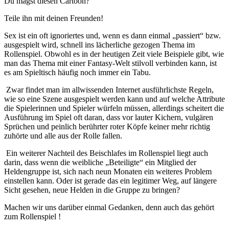
Du magst diesen Cartoon?
Teile ihn mit deinen Freunden!
Sex ist ein oft ignoriertes und, wenn es dann einmal „passiert“ bzw.
ausgespielt wird, schnell ins lächerliche gezogen Thema im
Rollenspiel. Obwohl es in der heutigen Zeit viele Beispiele gibt, wie
man das Thema mit einer Fantasy-Welt stilvoll verbinden kann, ist
es am Spieltisch häufig noch immer ein Tabu.
Zwar findet man im allwissenden Internet ausführlichste Regeln,
wie so eine Szene ausgespielt werden kann und auf welche Attribute
die Spielerinnen und Spieler würfeln müssen, allerdings scheitert die
Ausführung im Spiel oft daran, dass vor lauter Kichern, vulgären
Sprüchen und peinlich berührter roter Köpfe keiner mehr richtig
zuhörte und alle aus der Rolle fallen.
Ein weiterer Nachteil des Beischlafes im Rollenspiel liegt auch
darin, dass wenn die weibliche „Beteiligte“ ein Mitglied der
Heldengruppe ist, sich nach neun Monaten ein weiteres Problem
einstellen kann. Oder ist gerade das ein legitimer Weg, auf längere
Sicht gesehen, neue Helden in die Gruppe zu bringen?
Machen wir uns darüber einmal Gedanken, denn auch das gehört
zum Rollenspiel !