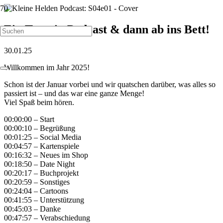
Ein Tee, ein Podcast & dann ab ins Bett!
30.01.25
Willkommen im Jahr 2025!
Schon ist der Januar vorbei und wir quatschen darüber, was alles so
passiert ist – und das war eine ganze Menge!
Viel Spaß beim hören.
00:00:00 – Start
00:00:10 – Begrüßung
00:01:25 – Social Media
00:04:57 – Kartenspiele
00:16:32 – Neues im Shop
00:18:50 – Date Night
00:20:17 – Buchprojekt
00:20:59 – Sonstiges
00:24:04 – Cartoons
00:41:55 – Unterstützung
00:45:03 – Danke
00:47:57 – Verabschiedung