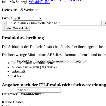
inkl. MwSt.
zzgl.
Versandkosten
Lieferzeit:
1-5 Werktage
Größe
3D Miniatur - Dunkelelfe Menge
In den Warenkorb
Produktbeschreibung
Die Schönheit der Dunkelelfe täuscht oftmals über ihren eigentliche
Die hochwertige Miniatur aus ABS-Resin kommt unbemalt und in eine
Produkt
wurde deinem Warenkorb hinzugefügt.
Eine Miniatur -> Dunkelelfe
ABS-Resin – grau (3D druck)
unbemalt
massiv
Angaben nach der EU-Produktsicherheitsverordnun
Hersteller / Manufacturer:
Kleine Helden