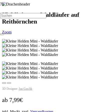
3D Miniatur – Waldläufer auf
Reithörnchen
Zoom
3D Designer:
Jan Gawlik
ab
7,99
€
inkl. MwSt.
zzgl.
Versandkosten