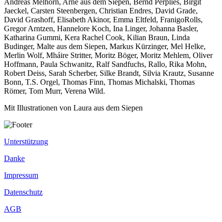
Andreas Melhorn, Arne aus dem Siepen, Bernd Perplies, Birgit
Jaeckel, Carsten Steenbergen, Christian Endres, David Grade,
David Grashoff, Elisabeth Akinor, Emma Eltfeld, FranigoRolls,
Gregor Arntzen, Hannelore Koch, Ina Linger, Johanna Basler,
Katharina Gummi, Kera Rachel Cook, Kilian Braun, Linda
Budinger, Malte aus dem Siepen, Markus Kürzinger, Mel Helke,
Merlin Wolf, Mháire Stritter, Moritz Böger, Moritz Mehlem, Oliver
Hoffmann, Paula Schwanitz, Ralf Sandfuchs, Rallo, Rika Mohn,
Robert Deiss, Sarah Scherber, Silke Brandt, Silvia Krautz, Susanne
Bonn, T.S. Orgel, Thomas Finn, Thomas Michalski, Thomas
Römer, Tom Murr, Verena Wild.
Mit Illustrationen von Laura aus dem Siepen
Unterstützung
Danke
Impressum
Datenschutz
AGB